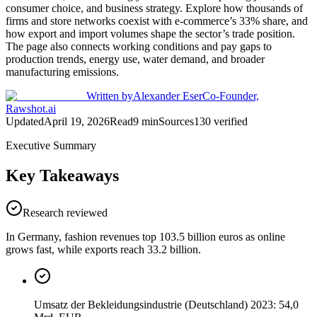
consumer choice, and business strategy. Explore how thousands of
firms and store networks coexist with e-commerce’s 33% share, and
how export and import volumes shape the sector’s trade position.
The page also connects working conditions and pay gaps to
production trends, energy use, water demand, and broader
manufacturing emissions.
Written by
Alexander Eser
Co-Founder,
Rawshot.ai
Updated
April 19, 2026
Read
9
min
Sources
130
verified
Executive Summary
Key Takeaways
Research reviewed
In Germany, fashion revenues top 103.5 billion euros as online
grows fast, while exports reach 33.2 billion.
Umsatz der Bekleidungsindustrie (Deutschland) 2023: 54,0